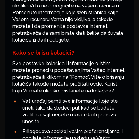
ukoliko Vi to ne omogućite na vašem računaru.
Pomenute informacije koje web stranica šalje
Vašem računaru Vama nije vidljiva, a takođe
možete i da promenite postavke internet
pretraživača da sami birate da li želite da čuvate
kolačiće ili da ih odbijete.
Kako se brišu kolačići?
Sve postavke kolačića i informacije o istim
možete pronaći u podešavanjima Vašeg internet
pretraživača ili klikom na “Pomoć”. Više o brisanju
kolačića takođe možete pročitati ovde. Korist
koju Vi imate ukoliko pristanete na kolačiće?
Vaš uređaj pamti sve informacije koje ste
uneli, tako da sledeći put kad se budete
vratili na sajt nećete morati da ih ponovo
unosite
Prilagođava sadržaj vašim preferencijama, i
dobijate informacije u skladu sa Vašim