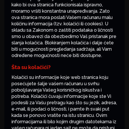
kako bi ova stranica funkcionisala ispravno,
moramo vršiti konstantna unapređivanja. Zato
ova stranica mora poslati Vašem računaru malu
količinu informacija (tzv. kolačići ili cookies). U
skladu sa Zakonom o zaštiti podataka o ličnosti
smo u obavezi da obezbedimo Vaš pristanak pre
slanja kolačića. Blokiranjem kolačića i dalje ćete
biti u mogućnosti pregledanja sadržaja, ali Vam
određene mogućnosti neće biti dostupne.
Šta su kolačići?
Kolačići su informacije koje web stranica koju
posećujete šalje vašem računaru u svrhu
poboljšavanja Vašeg korisničkog iskustva i
potreba. Kolačići čuvaju informacije koje ste Vi
podesili za Vašu pretragu kao što su jezik, adresa,
e-mail, ili podaci o ličnosti, i pamte ih svaki put
kada se ponovo vratite na istu stranicu. Ovim
informacijama ili bilo kojim drugim datotekama iz
vašeg računara ni jedan sajt ne može da pristupi