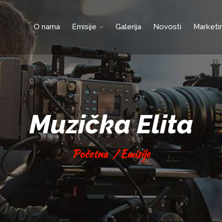
O nama
Emisije
Galerija
Novosti
Marketi
Muzička Elita
Početna
/
Emisije